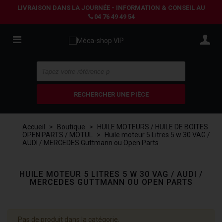
LIVRAISON DANS LA JOURNÉE - INFORMATION & CONSEIL AU
04 76 49 49 54
RECHERCHER UNE PIÈCE
Accueil
>
Boutique
>
HUILE MOTEURS / HUILE DE BOITES
OPEN PARTS / MOTUL
>
Huile moteur 5 Litres 5 w 30 VAG /
AUDI / MERCEDES Guttmann ou Open Parts
HUILE MOTEUR 5 LITRES 5 W 30 VAG / AUDI /
MERCEDES GUTTMANN OU OPEN PARTS
Pas de produit dans la catégorie.