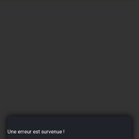
TEILLE DE GAZ
MOTUL 5W40 /
4 - 12 KG
A3/B4 5 LITRES
Une erreur est survenue !
IDE FREIN
MOTUL 5W30 C4 /