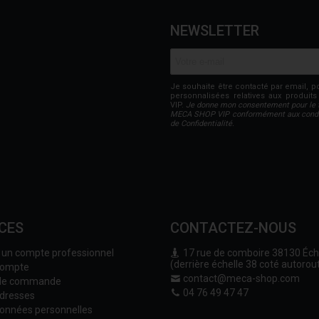
NEWSLETTER
Je souhaite être contacté par email, p
personnalisées relatives aux produi
VIP.
Je donne mon consentement pour le 
MECA SHOP VIP conformément aux conditi
de Confidentialité.
CES
CONTACTEZ-NOUS
r un compte professionnel
17 rue de comboire 38130 Échi
(derrière échelle 38 coté autorou
compte
contact@meca-shop.com
 de commande
04 76 49 47 47
dresses
onnées personnelles