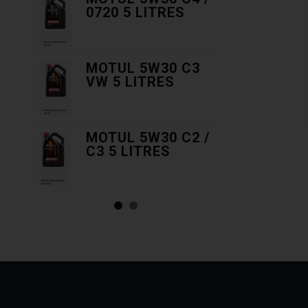
IT 1
0720 5 LITRES
DOT4
LITR
MOTUL 5W30 C3
LIQU
IT 5
VW 5 LITRES
DOT4
LIT
MOTUL 5W30 C2 /
LIQU
IT
C3 5 LITRES
DOT
450