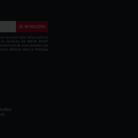
JE M’INSCRIS
our recevoir des informations
ts et services de MECA SHOP
traitement de mes données par
ons définies dans la Politique
rolles
te)