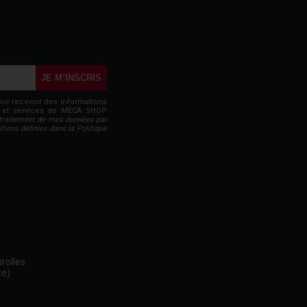
JE M’INSCRIS
our recevoir des informations
ts et services de MECA SHOP
traitement de mes données par
ons définies dans la Politique
rolles
te)