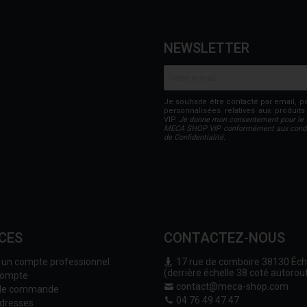
NEWSLETTER
Je souhaite être contacté par email, p
personnalisées relatives aux produi
VIP.
Je donne mon consentement pour le 
MECA SHOP VIP conformément aux conditi
de Confidentialité.
CES
CONTACTEZ-NOUS
r un compte professionnel
17 rue de comboire 38130 Échi
(derrière échelle 38 coté autorou
compte
contact@meca-shop.com
 de commande
04 76 49 47 47
dresses