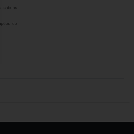
fications
uipées de