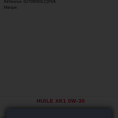
Référence:
GUT0W305LC2PSA
Marque:
GUTTMAN
HUILE XK1 0W-30
s des fabricants européens.