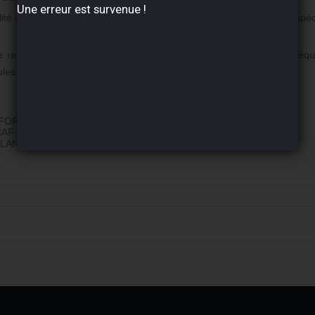
Une erreur est survenue !
ité conforme aux normes internationales les plus récentes et aux spéci
 rend idéal pour une utilisation dans les voitures plus récentes éq
icules (FAP ou DPF).
QUE C2
FORD WSS-M2C950-
CAF 9.55535-GS1/DS1
LAND ROVER STJLR.03.5007