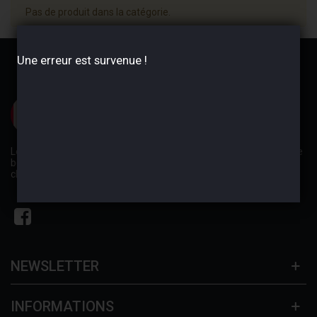
Pas de produit dans la catégorie.
Une erreur est survenue !
Les conseils avisés de nos experts magasins vous permettront de
bénéficier des tarifs les plus bas du marché afin de réparer,
changer, ou améliorer toutes les pièces de votre véhicule.
NEWSLETTER
INFORMATIONS