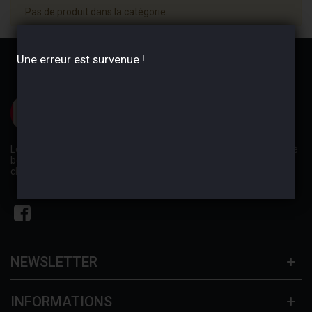
Pas de produit dans la catégorie.
Une erreur est survenue !
Les conseils avisés de nos experts magasins vous permettront de
bénéficier des tarifs les plus bas du marché afin de réparer,
changer, ou améliorer toutes les pièces de votre véhicule.
NEWSLETTER
INFORMATIONS